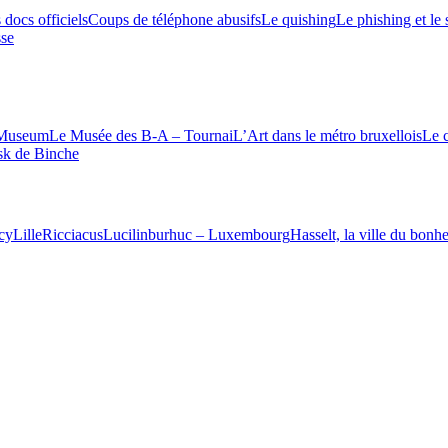
docs officiels
Coups de téléphone abusifs
Le quishing
Le phishing et le
sse
 Museum
Le Musée des B-A – Tournai
L’Art dans le métro bruxellois
Le 
k de Binche
cy
Lille
Ricciacus
Lucilinburhuc – Luxembourg
Hasselt, la ville du bonh