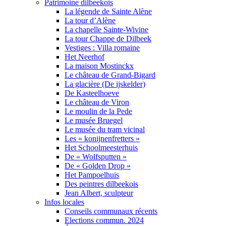
Patrimoine dilbeekois
La légende de Sainte Alène
La tour d’Alène
La chapelle Sainte-Wivine
La tour Chappe de Dilbeek
Vestiges : Villa romaine
Het Neerhof
La maison Mostinckx
Le château de Grand-Bigard
La glacière (De ijskelder)
De Kasteelhoeve
Le château de Viron
Le moulin de la Pede
Le musée Bruegel
Le musée du tram vicinal
Les « konijnenfretters »
Het Schoolmeesterhuis
De « Wolfsputten »
De « Golden Drop »
Het Pampoelhuis
Des peintres dilbeekois
Jean Albert, sculpteur
Infos locales
Conseils communaux récents
Elections commun. 2024