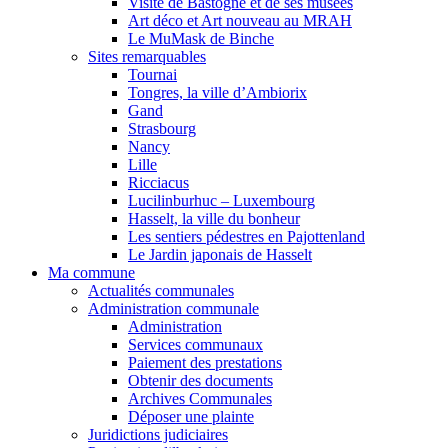
Visite de Bastogne et de ses musées
Art déco et Art nouveau au MRAH
Le MuMask de Binche
Sites remarquables
Tournai
Tongres, la ville d’Ambiorix
Gand
Strasbourg
Nancy
Lille
Ricciacus
Lucilinburhuc – Luxembourg
Hasselt, la ville du bonheur
Les sentiers pédestres en Pajottenland
Le Jardin japonais de Hasselt
Ma commune
Actualités communales
Administration communale
Administration
Services communaux
Paiement des prestations
Obtenir des documents
Archives Communales
Déposer une plainte
Juridictions judiciaires