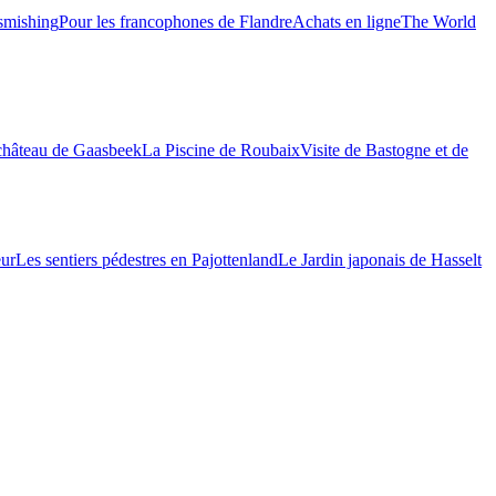
 smishing
Pour les francophones de Flandre
Achats en ligne
The World
château de Gaasbeek
La Piscine de Roubaix
Visite de Bastogne et de
eur
Les sentiers pédestres en Pajottenland
Le Jardin japonais de Hasselt