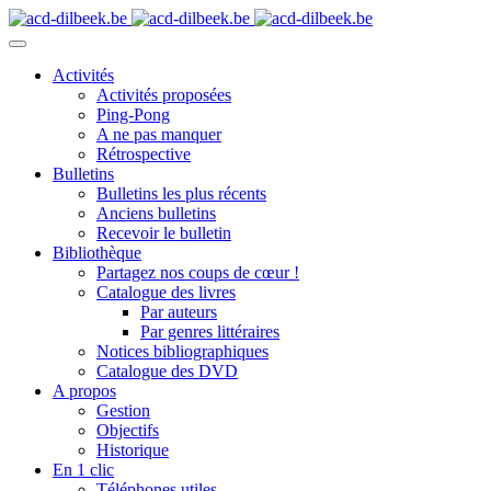
Activités
Activités proposées
Ping-Pong
A ne pas manquer
Rétrospective
Bulletins
Bulletins les plus récents
Anciens bulletins
Recevoir le bulletin
Bibliothèque
Partagez nos coups de cœur !
Catalogue des livres
Par auteurs
Par genres littéraires
Notices bibliographiques
Catalogue des DVD
A propos
Gestion
Objectifs
Historique
En 1 clic
Téléphones utiles