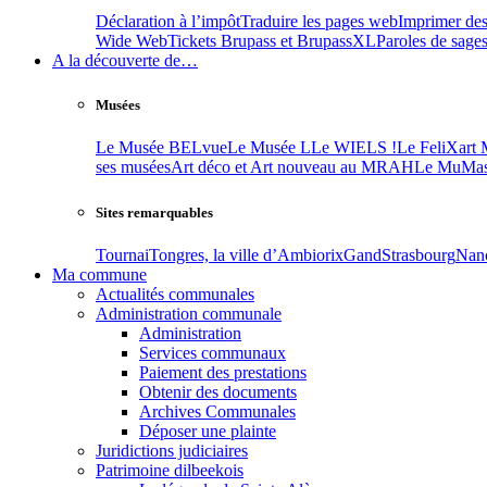
Déclaration à l’impôt
Traduire les pages web
Imprimer des 
Wide Web
Tickets Brupass et BrupassXL
Paroles de sage
A la découverte de…
Musées
Le Musée BELvue
Le Musée L
Le WIELS !
Le FeliXart
ses musées
Art déco et Art nouveau au MRAH
Le MuMas
Sites remarquables
Tournai
Tongres, la ville d’Ambiorix
Gand
Strasbourg
Nan
Ma commune
Actualités communales
Administration communale
Administration
Services communaux
Paiement des prestations
Obtenir des documents
Archives Communales
Déposer une plainte
Juridictions judiciaires
Patrimoine dilbeekois