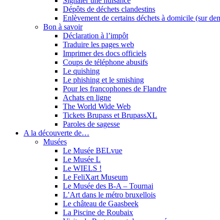
Signaler une nuisance
Dépôts de déchets clandestins
Enlèvement de certains déchets à domicile (sur d
Bon à savoir
Déclaration à l’impôt
Traduire les pages web
Imprimer des docs officiels
Coups de téléphone abusifs
Le quishing
Le phishing et le smishing
Pour les francophones de Flandre
Achats en ligne
The World Wide Web
Tickets Brupass et BrupassXL
Paroles de sagesse
A la découverte de…
Musées
Le Musée BELvue
Le Musée L
Le WIELS !
Le FeliXart Museum
Le Musée des B-A – Tournai
L’Art dans le métro bruxellois
Le château de Gaasbeek
La Piscine de Roubaix