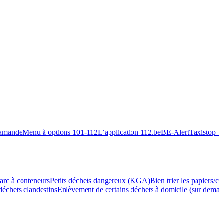
lamande
Menu à options 101-112
L’application 112.be
BE-Alert
Taxistop 
arc à conteneurs
Petits déchets dangereux (KGA)
Bien trier les papiers/
déchets clandestins
Enlèvement de certains déchets à domicile (sur dem