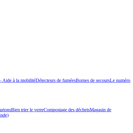
– Aide à la mobilité
Détecteurs de fumées
Bornes de secours
Le numéro
cartons
Bien trier le verre
Compostage des déchets
Magasin de
ande)