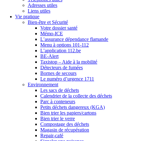
Adresses utiles
Liens utiles
Vie pratique
Bien-être et Sécurité
Votre dossier santé
Mémo-ICE
L’assurance dépendance flamande
Menu à options 101-112
L’application 112.be
BE-Alert
Taxistop – Aide à la mobilité
Détecteurs de fumées
Bornes de secours
Le numéro d’urgence 1711
Environnement
Les sacs de déchets
Calendrier de la collecte des déchets
Parc à conteneurs
Petits déchets dangereux (KGA)
Bien trier les papiers/cartons
Bien trier le verre
Compostage des déchets
Magasin de récupération
Repair-café