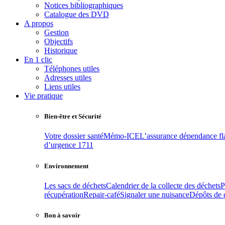
Notices bibliographiques
Catalogue des DVD
A propos
Gestion
Objectifs
Historique
En 1 clic
Téléphones utiles
Adresses utiles
Liens utiles
Vie pratique
Bien-être et Sécurité
Votre dossier santé
Mémo-ICE
L’assurance dépendance f
d’urgence 1711
Environnement
Les sacs de déchets
Calendrier de la collecte des déchets
P
récupération
Repair-café
Signaler une nuisance
Dépôts de 
Bon à savoir