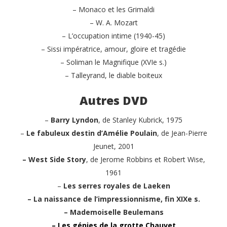
– Monaco et les Grimaldi
– W. A. Mozart
– L’occupation intime (1940-45)
– Sissi impératrice, amour, gloire et tragédie
– Soliman le Magnifique (XVIe s.)
– Talleyrand, le diable boiteux
Autres DVD
–
Barry Lyndon
, de Stanley Kubrick, 1975
–
Le fabuleux destin d’Amélie Poulain
, de Jean-Pierre
Jeunet, 2001
– West Side Story
, de Jerome Robbins et Robert Wise,
1961
–
Les serres royales de Laeken
– La naissance de l’impressionnisme, fin XIXe s.
– Mademoiselle Beulemans
– Les génies de la grotte Chauvet