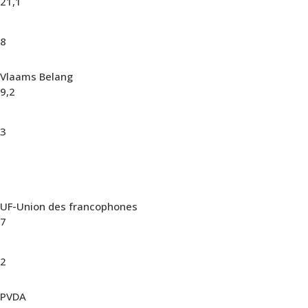
21,1
8
Vlaams Belang
9,2
3
UF-Union des francophones
7
2
PVDA