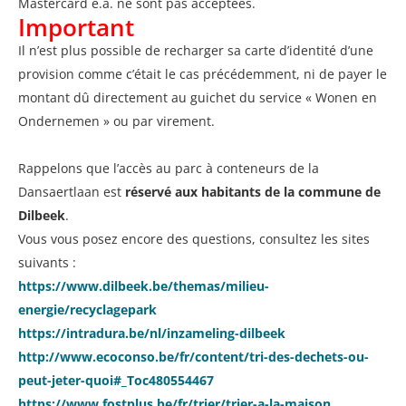
Mastercard e.a. ne sont pas acceptées.
Important
Il n’est plus possible de recharger sa carte d’identité d’une
provision comme c’était le cas précédemment, ni de payer le
montant dû directement au guichet du service « Wonen en
Ondernemen » ou par virement.
Rappelons que l’accès au parc à conteneurs de la
Dansaertlaan est
réservé aux habitants de la commune de
Dilbeek
.
Vous vous posez encore des questions, consultez les sites
suivants :
https://www.dilbeek.be/themas/milieu-
energie/recyclagepark
https://intradura.be/nl/inzameling-dilbeek
http://www.ecoconso.be/fr/content/tri-des-dechets-ou-
peut-jeter-quoi#_Toc480554467
https://www.fostplus.be/fr/trier/trier-a-la-maison